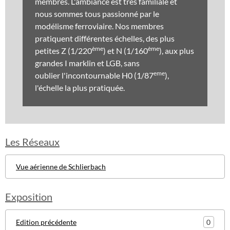
membres. L'ambiance est très familiale et
nous sommes tous passionné par le
modélisme ferroviaire. Nos membres
pratiquent différentes échelles, des plus
ème
ème
petites Z (1/220
) et N (1/160
), aux plus
grandes I marklin et LGB, sans
eme
oublier l'incontournable H0 (1/87
),
l'échelle la plus pratiquée.
Les Réseaux
Vue aérienne de Schlierbach
Exposition
0
Edition précédente